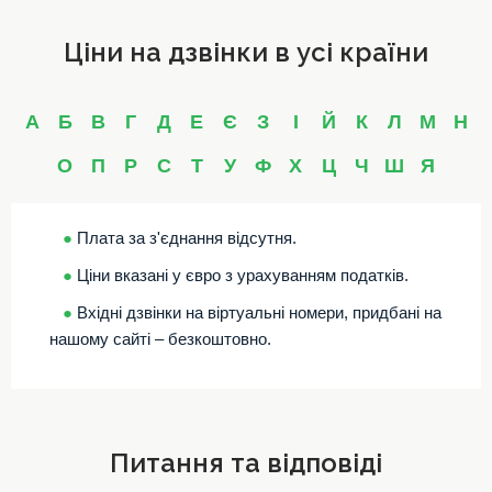
Ціни на дзвінки в усі країни
А
Б
В
Г
Д
Е
Є
З
І
Й
К
Л
М
Н
О
П
Р
С
Т
У
Ф
Х
Ц
Ч
Ш
Я
●
Плата за з'єднання відсутня.
●
Ціни вказані у євро з урахуванням податків.
●
Вхідні дзвінки на віртуальні номери, придбані на
нашому сайті – безкоштовно.
Питання та відповіді