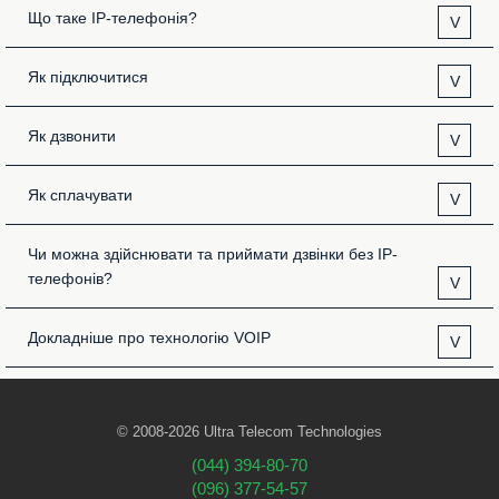
Що таке IP-телефонія?
V
Як підключитися
V
Як дзвонити
V
Як сплачувати
V
Чи можна здійснювати та приймати дзвінки без IP-
телефонів?
V
Докладніше про технологію VOIP
V
© 2008-2026 Ultra Telecom Technologies
(044) 394-80-70
(096) 377-54-57