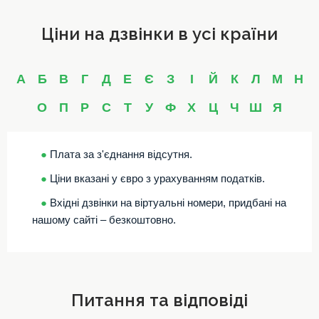
Ціни на дзвінки в усі країни
А
Б
В
Г
Д
Е
Є
З
І
Й
К
Л
М
Н
О
П
Р
С
Т
У
Ф
Х
Ц
Ч
Ш
Я
●
Плата за з'єднання відсутня.
●
Ціни вказані у євро з урахуванням податків.
●
Вхідні дзвінки на віртуальні номери, придбані на
нашому сайті – безкоштовно.
Питання та відповіді