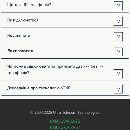
Що таке IP-телефонія?
V
Як підключитися
V
Як дзвонити
V
Як сплачувати
V
Чи можна здійснювати та приймати дзвінки без IP-
телефонів?
V
Докладніше про технологію VOIP
V
© 2008-2026 Ultra Telecom Technologies
(044) 394-80-70
(096) 377-54-57