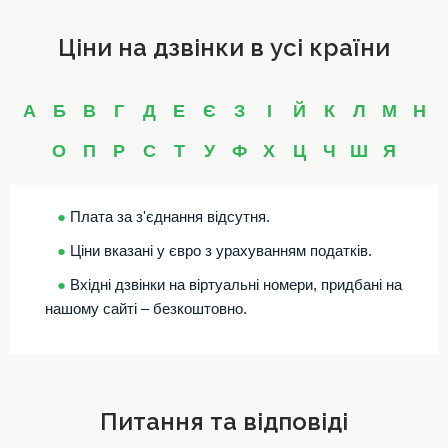
Ціни на дзвінки в усі країни
А
Б
В
Г
Д
Е
Є
З
І
Й
К
Л
М
Н
О
П
Р
С
Т
У
Ф
Х
Ц
Ч
Ш
Я
●
Плата за з'єднання відсутня.
●
Ціни вказані у євро з урахуванням податків.
●
Вхідні дзвінки на віртуальні номери, придбані на
нашому сайті – безкоштовно.
Питання та відповіді