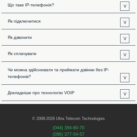
Що таке IP-телефонія?
V
Як підключитися
V
Як дзвонити
V
Як сплачувати
V
Чи можна здійснювати та приймати дзвінки без IP-
телефонів?
V
Докладніше про технологію VOIP
V
© 2008-2026 Ultra Telecom Technologies
(044) 394-80-70
(096) 377-54-57