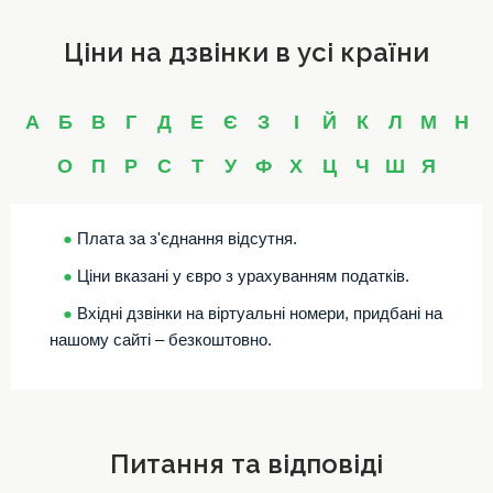
Ціни на дзвінки в усі країни
А
Б
В
Г
Д
Е
Є
З
І
Й
К
Л
М
Н
О
П
Р
С
Т
У
Ф
Х
Ц
Ч
Ш
Я
●
Плата за з'єднання відсутня.
●
Ціни вказані у євро з урахуванням податків.
●
Вхідні дзвінки на віртуальні номери, придбані на
нашому сайті – безкоштовно.
Питання та відповіді