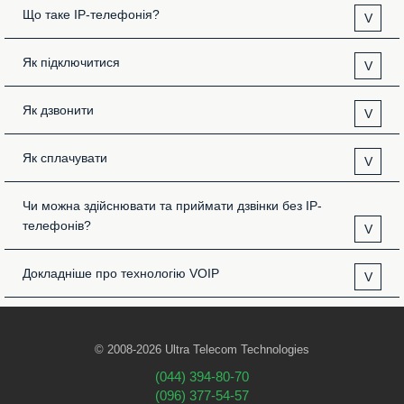
Що таке IP-телефонія?
V
Як підключитися
V
Як дзвонити
V
Як сплачувати
V
Чи можна здійснювати та приймати дзвінки без IP-
телефонів?
V
Докладніше про технологію VOIP
V
© 2008-2026 Ultra Telecom Technologies
(044) 394-80-70
(096) 377-54-57