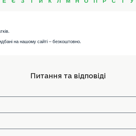
Е
Є
З
І
Й
К
Л
М
Н
О
П
Р
С
Т
У
тків.
ридбані на нашому сайті – безкоштовно.
Питання та відповіді