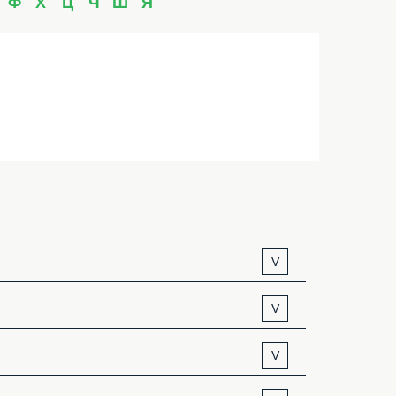
Ф
Х
Ц
Ч
Ш
Я
V
V
V