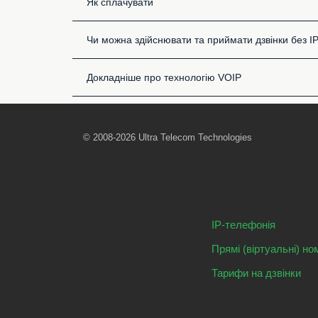
Як сплачувати
Чи можна здійснювати та приймати дзвінки без I
Докладніше про технологію VOIP
© 2008-2026 Ultra Telecom Technologies
IP-телефонія
Прямі (віртуальні) но
Тарифи на дзвінки