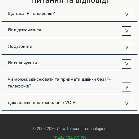
Питання та відповіді
Що таке IP-телефонія?
V
Як підключитися
V
Як дзвонити
V
Як сплачувати
V
Чи можна здійснювати та приймати дзвінки без IP-
телефонів?
V
Докладніше про технологію VOIP
V
© 2008-2026 Ultra Telecom Technologies
(044) 394-80-70