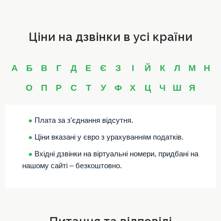
Ціни на дзвінки в усі країни
А
Б
В
Г
Д
Е
Є
З
І
Й
К
Л
М
Н
О
П
Р
С
Т
У
Ф
Х
Ц
Ч
Ш
Я
●
Плата за з'єднання відсутня.
●
Ціни вказані у євро з урахуванням податків.
●
Вхідні дзвінки на віртуальні номери, придбані на
нашому сайті – безкоштовно.