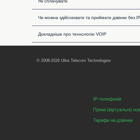
Як сплачувати
Чи можна здійснювати та приймати дзвінки без I
Докладніше про технологію VOIP
© 2008-2026 Ultra Telecom Technologies
IP-телефонія
Прямі (віртуальні) но
Тарифи на дзвінки