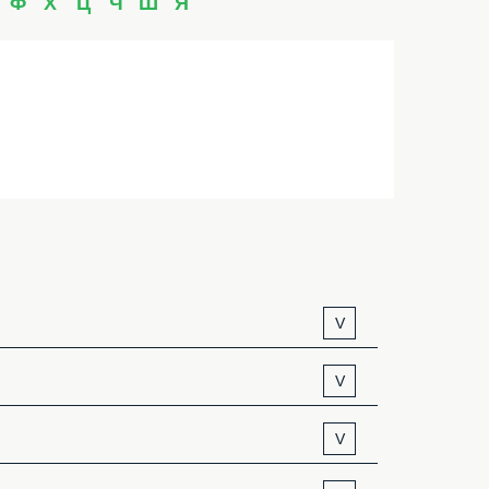
Ф
Х
Ц
Ч
Ш
Я
V
V
V