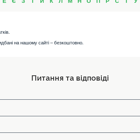
Е
Є
З
І
Й
К
Л
М
Н
О
П
Р
С
Т
У
тків.
ридбані на нашому сайті – безкоштовно.
Питання та відповіді