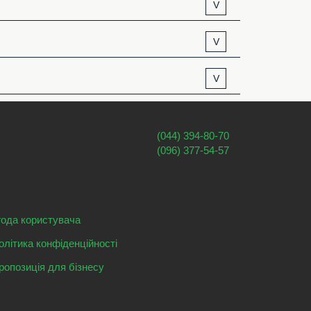
V
V
V
(044) 394-80-70
(096) 377-54-57
года користувача
олітика конфіденційності
ропозиція для бізнесу