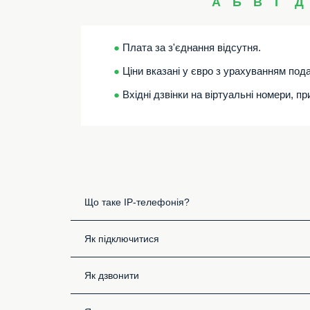
А
Б
В
Г
Д
●
Плата за з'єднання відсутня.
●
Ціни вказані у євро з урахуванням пода
●
Вхідні дзвінки на віртуальні номери, п
Що таке IP-телефонія?
Як підключитися
Як дзвонити